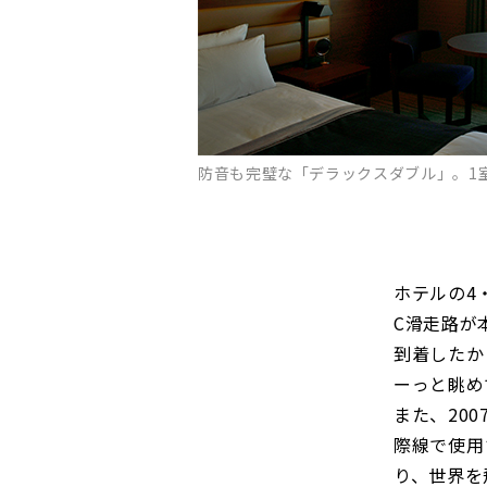
防音も完璧な「デラックスダブル」。1室 2
ホテルの4
C滑走路が
到着したか
ーっと眺め
また、20
際線で使用
り、世界を