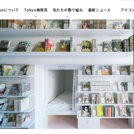
kyoについて
Tokyo再発見
私たちの取り組み
最新ニュース
アイコ
・活動レポート
メディアコラボ
キャンペーン
都内各地域の未来へ向けた取り組み
東京おみやげ
東