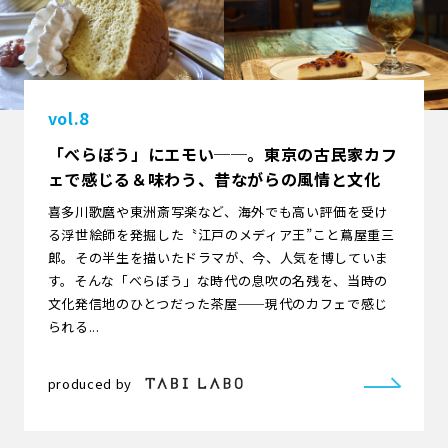
vol.8
「べらぼう」にエモい──。東京の古民家カフ
ェで感じる＆味わう、昔ながらの風情と文化
喜多川歌麿や東洲斎写楽など、海外でも高い評価を受け
る浮世絵師を発掘した〝江戸のメディア王”こと蔦屋重三
郎。その半生を描いたドラマが、今、人気を博していま
す。そんな「べらぼう」な時代の息吹の名残を、当時の
文化発信地のひとつだった茶屋──現代のカフェで感じ
られる...
produced by