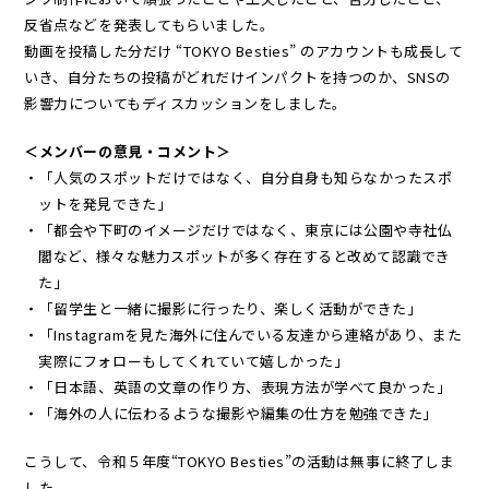
反省点などを発表してもらいました。
動画を投稿した分だけ “TOKYO Besties” のアカウントも成長して
いき、自分たちの投稿がどれだけインパクトを持つのか、SNSの
影響力についてもディスカッションをしました。
＜メンバーの意見・コメント＞
・「人気のスポットだけではなく、自分自身も知らなかったスポ
ットを発見できた」
・「都会や下町のイメージだけではなく、東京には公園や寺社仏
閣など、様々な魅力スポットが多く存在すると改めて認識でき
た」
・「留学生と一緒に撮影に行ったり、楽しく活動ができた」
・「Instagramを見た海外に住んでいる友達から連絡があり、また
実際にフォローもしてくれていて嬉しかった」
・「日本語、英語の文章の作り方、表現方法が学べて良かった」
・「海外の人に伝わるような撮影や編集の仕方を勉強できた」
こうして、令和５年度“TOKYO Besties”の活動は無事に終了しま
した。