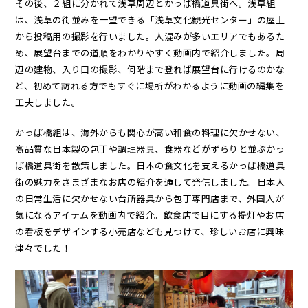
その後、２組に分かれて浅草周辺とかっぱ橋道具街へ。浅草組
は、浅草の街並みを一望できる「浅草文化観光センター」の屋上
から投稿用の撮影を行いました。人混みが多いエリアでもあるた
め、展望台までの道順をわかりやすく動画内で紹介しました。周
辺の建物、入り口の撮影、何階まで登れば展望台に行けるのかな
ど、初めて訪れる方でもすぐに場所がわかるように動画の編集を
工夫しました。
かっぱ橋組は、海外からも関心が高い和食の料理に欠かせない、
高品質な日本製の包丁や調理器具、食器などがずらりと並ぶかっ
ぱ橋道具街を散策しました。日本の食文化を支えるかっぱ橋道具
街の魅力をさまざまなお店の紹介を通して発信しました。日本人
の日常生活に欠かせない台所器具から包丁専門店まで、外国人が
気になるアイテムを動画内で紹介。飲食店で目にする提灯やお店
の看板をデザインする小売店なども見つけて、珍しいお店に興味
津々でした！