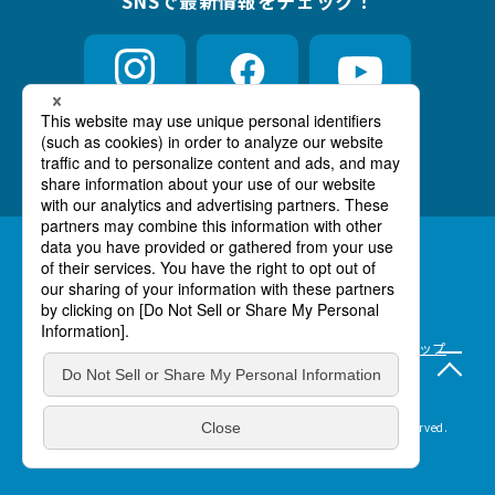
SNSで最新情報をチェック！
Instagram
Facebook
YouTube
（別ウィンドウで開きます）
（別ウィンドウで開きます）
（別ウィンドウ
あなたのお気に入りのTokyoを発信してください！
#TokyoTokyo
Language :
English
/
日本語
このサイトについて
（別ウィンドウで開きます）
（別ウィンドウで開き
お問い合わせ
サイト改善に関するご意見・ご要望
サイトマップ
アイコン利用申請
映像利用申請
Copyright © 2025 Tokyo Convention & Visitors Bureau. All rights reserved.