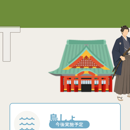
T
島しょ
今後実施予定