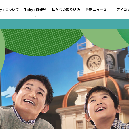
okyoについて
Tokyo再発見
私たちの取り組み
最新ニュース
アイコ
・活動レポート
メディアコラボ
キャンペーン
都内各地域の未来へ向けた取り組み
東京おみやげ
東