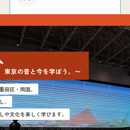
ム
、東京の昔と今を学ぼう。〜
墨田区・両国。
し、
しや文化を楽しく学びます。